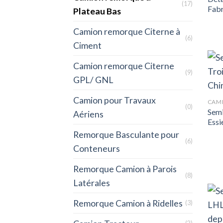
(17)
Fabr
Plateau Bas
Camion remorque Citerne à
(6)
Ciment
Camion remorque Citerne
(9)
GPL/ GNL
Camion pour Travaux
CAMI
(0)
Semi
Aériens
Essi
Remorque Basculante pour
(6)
Conteneurs
Remorque Camion à Parois
(8)
Latérales
Remorque Camion à Ridelles
(3)