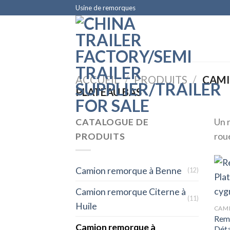
Skip
Usine de remorques
to
content
ACCUEIL
/
PRODUITS
/
CAMI
PLATEAU BAS
CATALOGUE DE
Un 
PRODUITS
roue
Camion remorque à Benne
(12)
Camion remorque Citerne à
(11)
Huile
CAMI
Remo
Camion remorque à
Déta