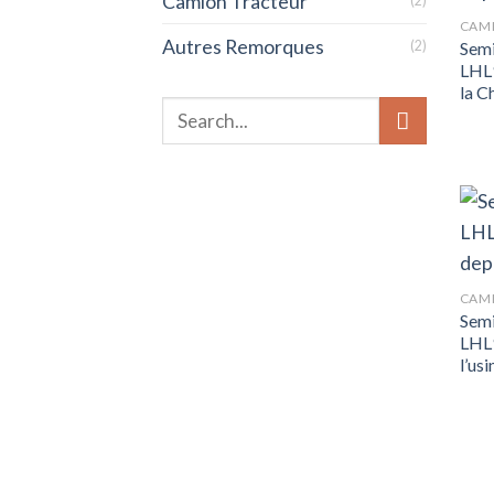
Camion Tracteur
(2)
CAMI
Autres Remorques
Semi
(2)
LHL9
la C
CAMI
Semi
LHL9
l’us