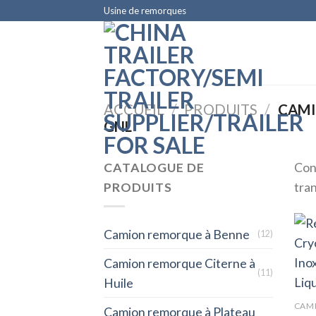
Skip
Usine de remorques
to
content
ACCUEIL
/
PRODUITS
/
CAMI
GNL
CATALOGUE DE
Conç
PRODUITS
tran
Camion remorque à Benne
(12)
Camion remorque Citerne à
(11)
Huile
CAMI
Camion remorque à Plateau