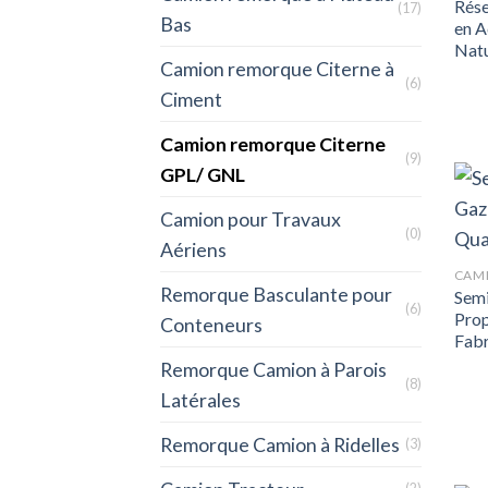
Rése
(17)
Bas
en A
Natu
Camion remorque Citerne à
(6)
Ciment
Camion remorque Citerne
(9)
GPL/ GNL
Camion pour Travaux
(0)
Aériens
CAMI
Remorque Basculante pour
Semi
(6)
Prop
Conteneurs
Fabr
Remorque Camion à Parois
(8)
Latérales
Remorque Camion à Ridelles
(3)