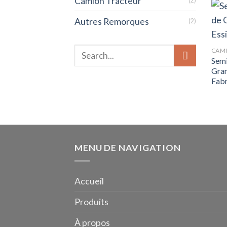
Camion Tracteur
(2)
Autres Remorques
(2)
CAMI
Semi
Gran
Fabr
MENU DE NAVIGATION
Accueil
Produits
À propos