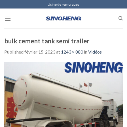
Skip
Usine de remorques
to
content
bulk cement tank semi trailer
Published
février 15, 2023
at
1243 × 880
in
Vidéos