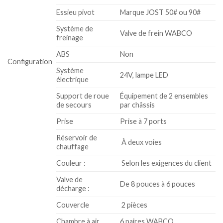
Essieu pivot
Marque JOST 50# ou 90#
Système de
Valve de frein WABCO
freinage
ABS
Non
Configuration
Système
24V, lampe LED
électrique
Support de roue
Équipement de 2 ensembles
de secours
par châssis
Prise
Prise à 7 ports
Réservoir de
À deux voies
chauffage
Couleur :
Selon les exigences du client
Valve de
De 8 pouces à 6 pouces
décharge :
Couvercle
2 pièces
Chambre à air
6 paires WABCO