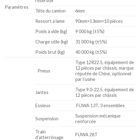
réservoir
Paramètres
Tête du camion
6mm
Ressort à lame
90mm×13mm×10 pièces
Poids à vide (kg)
9 000 kg (±5%)
Charge utile (kg)
31 000 kg (±5%)
Poids brut (kg)
40 000 kg (±5%)
Type 12R22.5, équipement de
12 pièces par châssis, marque
Pneus
réputée de Chine, optionnel
par l’usine
Type 9.0-22.5, équipement de
Jantes
12 pièces par châssis
Essieux
FUWA 13T, 3 ensembles
Suspension mécanique
Suspension
renforcée
Train
FUWA 28T
d’atterrissage