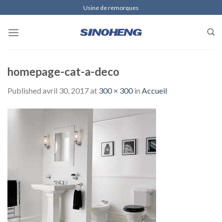
Skip
Usine de remorques
to
content
homepage-cat-a-deco
Published
avril 30, 2017
at
300 × 300
in
Accueil