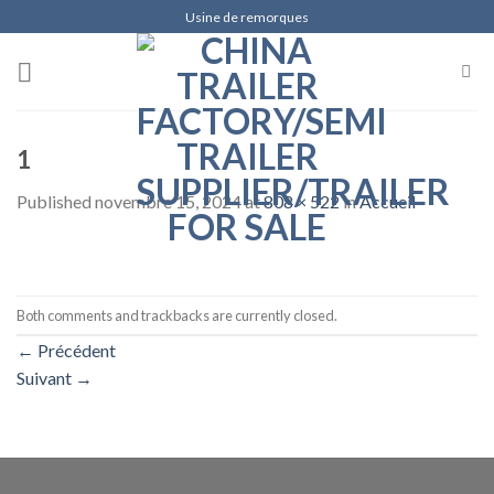
Skip
Usine de remorques
to
content
1
Published
novembre 15, 2024
at
808 × 522
in
Accueil
Both comments and trackbacks are currently closed.
←
Précédent
Suivant
→