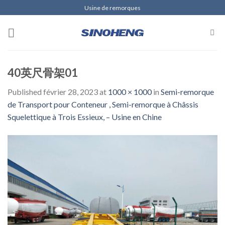
Skip
Usine de remorques
to
content
40英尺骨架01
Published
février 28, 2023
at
1000 × 1000
in
Semi-remorque
de Transport pour Conteneur , Semi-remorque à Châssis
Squelettique à Trois Essieux, – Usine en Chine