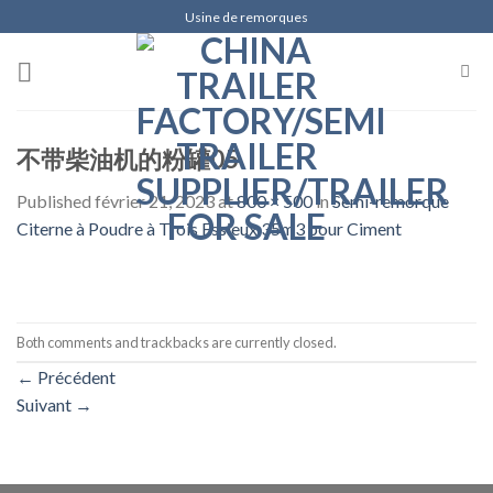
Skip
Usine de remorques
to
content
不带柴油机的粉罐05
Published
février 21, 2023
at
800 × 500
in
Semi-remorque
Citerne à Poudre à Trois Essieux 35m3 pour Ciment
Both comments and trackbacks are currently closed.
←
Précédent
Suivant
→