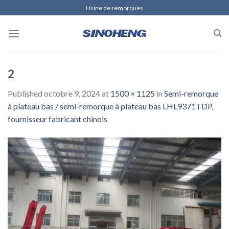
Skip
Usine de remorques
to
content
2
Published
octobre 9, 2024
at
1500 × 1125
in
Semi-remorque
à plateau bas / semi-remorque à plateau bas LHL9371TDP,
fournisseur fabricant chinois