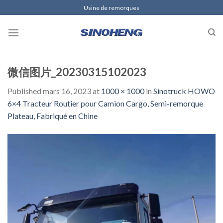
Skip
Usine de remorques
to
content
微信图片_20230315102023
Published
mars 16, 2023
at
1000 × 1000
in
Sinotruck HOWO
6×4 Tracteur Routier pour Camion Cargo, Semi-remorque
Plateau, Fabriqué en Chine